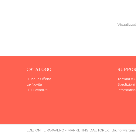
Visualizzati
CATALOGO
SUPPO
I Libri in Offerta
Termini e 
Le Novità
Spedizioni
I Più Venduti
Informativa
EDIZIONI IL PAPAVERO - MARKETING D’AUTORE di Bruno Martina