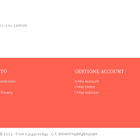
 1-3 su 3 articoli
RTO
GESTIONE ACCOUNT
Condizioni
Il Mio Account
I Miei Ordini
 Privacy
I Miei Indirizzi
 © 2023 - P.IVA 03144020645 - C.F. BRNMTN96R48A509M