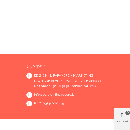
CONTATTI
EDIZIONI IL PAPAVERO - MARKETING
D’AUTORE di Bruno Martina - Via Francesco
De Sanctis, 32 - 83030 Manocalzati (AV)
info@edizioniilpapavero.it
P.IVA 03144020645
0
Carrello