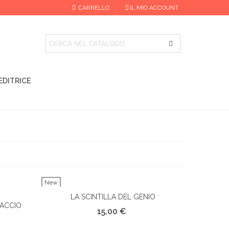
CARRELLO
IL MIO ACCOUNT
EDITRICE
New
LA SCINTILLA DEL GENIO
Vista Rapida
FACCIO
15,00 €
ERA