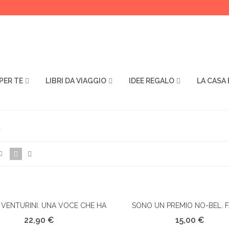
PER TE
LIBRI DA VIAGGIO
IDEE REGALO
LA CASA 
A
VENTURINI. UNA VOCE CHE HA
SONO UN PREMIO NO-BEL. 
ista Rapida
Vista Rapida
EMOZIONATO IL MONDO
SCHIFO D'A MATINA A' S
22,90 €
15,00 €