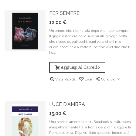
PER SEMPRE
12,00 €
Un amore che ritorna vita dopo vita... per sempre.
Il grigio è il colore nel quale mi rifugio ogni volta
che rivedo quegli occhi, ogni volta che il mio
cuore ricomincia a battere, perché vuol dire che ti
ho...
Aggiungi Al Carrello
Vista Rapida
Like
Condividi
LUCE D'AMBRA
15,00 €
Una storia d’amore nata su Facebook si svilupperà
inaspettatamente tra la Roma dei giorni d’oggi e la
Roma del ‘400. Déjà vu, fiato sospeso, incredulità