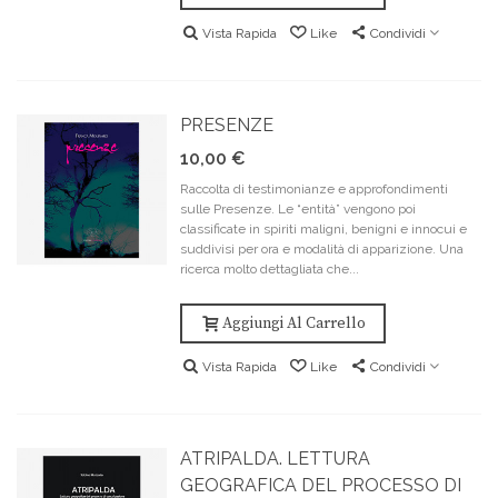
Vista Rapida
Like
Condividi
PRESENZE
10,00 €
Raccolta di testimonianze e approfondimenti
sulle Presenze. Le “entità” vengono poi
classificate in spiriti maligni, benigni e innocui e
suddivisi per ora e modalità di apparizione. Una
ricerca molto dettagliata che...
Aggiungi Al Carrello
Vista Rapida
Like
Condividi
ATRIPALDA. LETTURA
GEOGRAFICA DEL PROCESSO DI