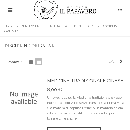
Home
>
BEN-ESSERE E SPIRITUALITÀ
>
BEN-ESSERE
>
DISCIPLINE
ORIENTALI
DISCIPLINE ORIENTALI
Pros
1/2
Rilevanza
MEDICINA TRADIZIONALE CINESE
8,00 €
Un excursus sulla Medicina tradizionale cinese.
Permette a chi vuole avvicinarsi per la prima volta
alla materia di capirne i principi in maniera chiara
ed esaustiva. Un distillato prezioso che può
tornare utile anche...