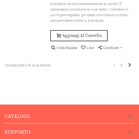
disciplina se non penetrandone lo spirito. È
necessario conoscere le sue radici, il terreno in
cui è germogliata, gli ideali che l’hanno nutrita,
comprendere come si è evoluta...
Aggiungi Al Carrello
Vista Rapida
Like
Condividi
Pros
1
2
Visualizzati 1-8 su 9 articoli
CATALOGO
SUPPORTO