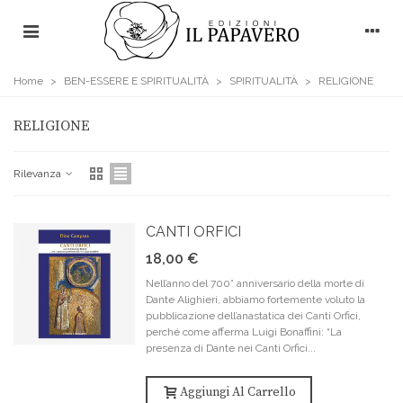
Home
>
BEN-ESSERE E SPIRITUALITÀ
>
SPIRITUALITÀ
>
RELIGIONE
RELIGIONE
Rilevanza
CANTI ORFICI
18,00 €
Nell’anno del 700° anniversario della morte di
Dante Alighieri, abbiamo fortemente voluto la
pubblicazione dell’anastatica dei Canti Orfici,
perché come afferma Luigi Bonaffini: “La
presenza di Dante nei Canti Orfici...
Aggiungi Al Carrello