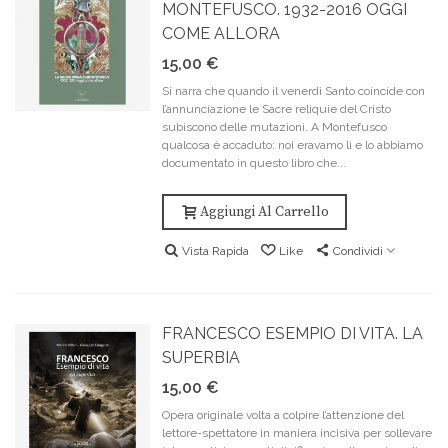
MONTEFUSCO. 1932-2016 OGGI
COME ALLORA
15,00 €
Si narra che quando il venerdì Santo coincide con
l’annunciazione le Sacre reliquie del Cristo
subiscono delle mutazioni. A Montefusco
qualcosa è accaduto: noi eravamo lì e lo abbiamo
documentato in questo libro che...
Aggiungi Al Carrello
Vista Rapida
Like
Condividi
FRANCESCO ESEMPIO DI VITA. LA
SUPERBIA
15,00 €
Opera originale volta a colpire l’attenzione del
lettore-spettatore in maniera incisiva per sollevare