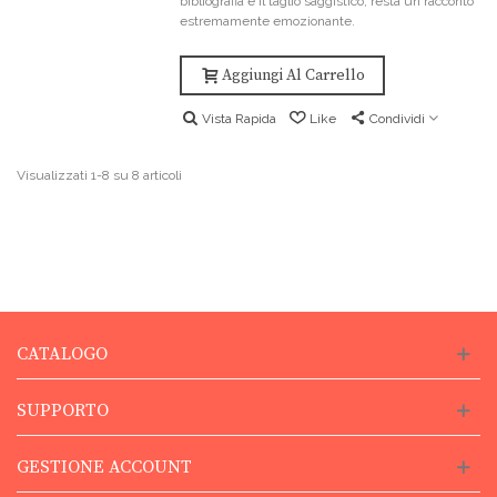
bibliografia e il taglio saggistico, resta un racconto
estremamente emozionante.
Aggiungi Al Carrello
Vista Rapida
Like
Condividi
Visualizzati 1-8 su 8 articoli
CATALOGO
SUPPORTO
GESTIONE ACCOUNT