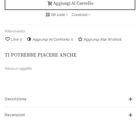
Aggiungi Al Carrello
QR code
Condividi
Riferimento:
Like
0
Aggiungi Al Confronto
0
Aggiungi Alla Wishlist
TI POTREBBE PIACERE ANCHE
Nessun oggetto
Descrizione
Recensioni