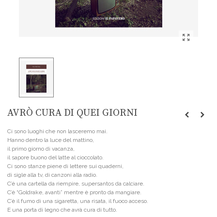
AVRÒ CURA DI QUEI GIORNI
Ci sono luoghi che non lasceremo mai.
Hanno dentro la luce del mattino,
il primo giorno di vacanza,
il sapore buono del latte al cioccolato.
Ci sono stanze piene di lettere sui quaderni,
di sigle alla tv, di canzoni alla radio.
C’è una cartella da riempire, supersantos da calciare.
C’è “Goldrake, avanti” mentre è pronto da mangiare.
C’è il fumo di una sigaretta, una risata, il fuoco acceso.
E una porta di legno che avrà cura di tutto.