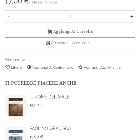
17,00 €
Nessuna tassa
-
+
Aggiungi Al Carrello
QR code
Condividi
Riferimento:
Like
0
Aggiungi Al Confronto
0
Aggiungi Alla Wishlist
TI POTREBBE PIACERE ANCHE
IL NOME DEL MALE
15,00 €
PAOLINO GRADISCA
15,00 €