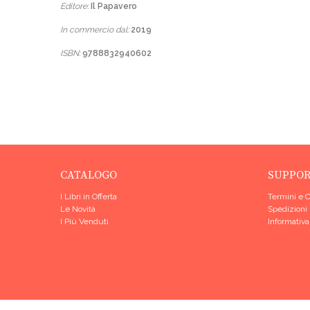
Editore:
Il Papavero
In commercio dal:
2019
ISBN:
9788832940602
CATALOGO
SUPPO
I Libri in Offerta
Termini e 
Le Novità
Spedizioni
I Più Venduti
Informativa