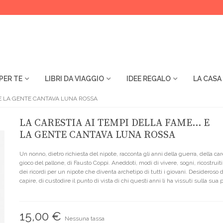
PER TE
LIBRI DA VIAGGIO
IDEE REGALO
LA CASA
. E LA GENTE CANTAVA LUNA ROSSA
LA CARESTIA AI TEMPI DELLA FAME... E
LA GENTE CANTAVA LUNA ROSSA
Un nonno, dietro richiesta del nipote, racconta gli anni della guerra, della car
gioco del pallone, di Fausto Coppi. Aneddoti, modi di vivere, sogni, ricostruiti
dei ricordi per un nipote che diventa archetipo di tutti i giovani. Desideroso d
capire, di custodire il punto di vista di chi questi anni li ha vissuti sulla sua p
15,00 €
Nessuna tassa