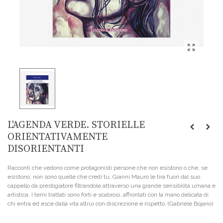
L'AGENDA VERDE. STORIELLE
ORIENTATIVAMENTE
DISORIENTANTI
Racconti che vedono come protagonisti persone che non esistono o che, se
esistono, non sono quelle che credi tu, Gianni Mauro le tira fuori dal suo
cappello da prestigiatore filtrandole attraverso una grande sensibilità umana e
artistica. I temi trattati sono forti e scabrosi, affrontati con la mano delicata di
chi entra ed esce dalla vita altrui con discrezione e rispetto. (Gabriele Bojano)