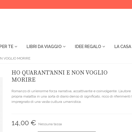
PER TE
LIBRI DA VIAGGIO
IDEE REGALO
LA CASA
N VOGLIO MORIRE
HO QUARANT'ANNI E NON VOGLIO
MORIRE
Romanzo di un’enorme forza narrativa, accattivante e coinvolgente. L’autore 
propria malattia in una sorta di diario denso di significato, ricco di riferimenti fi
impregnato di una vasta cultura umanistica.
14,00 €
Nessuna tassa