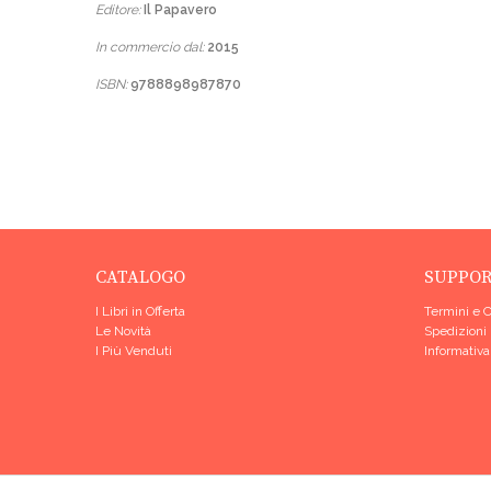
Editore:
Il Papavero
In commercio dal:
2015
ISBN:
9788898987870
CATALOGO
SUPPO
I Libri in Offerta
Termini e 
Le Novità
Spedizioni
I Più Venduti
Informativa