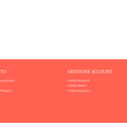
RTO
GESTIONE ACCOUNT
Condizioni
Il Mio Account
I Miei Ordini
 Privacy
I Miei Indirizzi