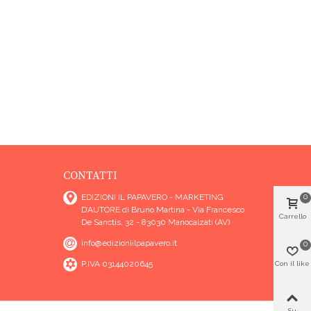
CONTATTI
EDIZIONI IL PAPAVERO - MARKETING
0
D’AUTORE di Bruno Martina - Via Francesco
Carrello
De Sanctis, 32 - 83030 Manocalzati (AV)
info@edizioniilpapavero.it
0
P.IVA 03144020645
Con il like
Su