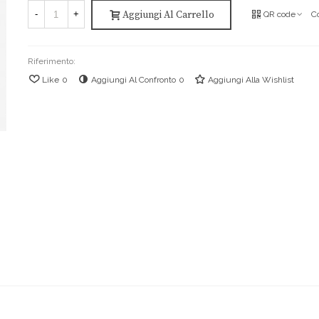
Aggiungi Al Carrello
-
+
QR code
C
Riferimento:
Like
0
Aggiungi Al Confronto
0
Aggiungi Alla Wishlist