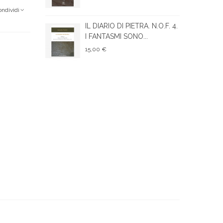
ondividi
IL DIARIO DI PIETRA. N.O.F. 4.
I FANTASMI SONO...
15,00 €