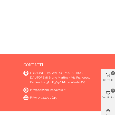
CONTATTI
EDIZIONI IL PAPAVERO - MARKETING
0
D’AUTORE di Bruno Martina - Via Francesco
Carrello
De Sanctis, 32 - 83030 Manocalzati (AV)
info@edizioniilpapavero.it
0
P.IVA 03144020645
Con il like
Su