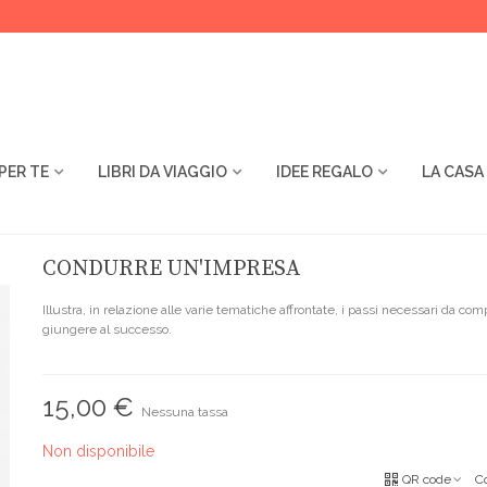
PER TE
LIBRI DA VIAGGIO
IDEE REGALO
LA CASA
CONDURRE UN'IMPRESA
Illustra, in relazione alle varie tematiche affrontate, i passi necessari da com
giungere al successo.
15,00 €
Nessuna tassa
Non disponibile
QR code
C