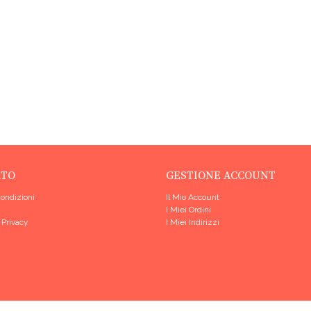
RTO
GESTIONE ACCOUNT
Condizioni
Il Mio Account
I Miei Ordini
 Privacy
I Miei Indirizzi