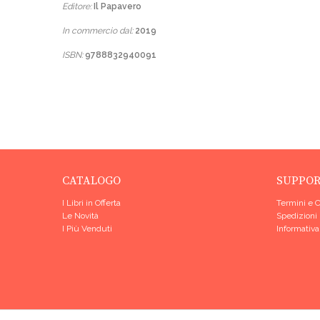
Editore:
Il Papavero
In commercio dal:
2019
ISBN:
9788832940091
CATALOGO
SUPPO
I Libri in Offerta
Termini e 
Le Novità
Spedizioni
I Più Venduti
Informativa