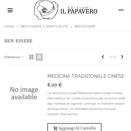
Home
>
BEN-ESSERE E SPIRITUALITÀ
>
BEN-ESSERE
BEN-ESSERE
Precedente
Pros
2/5
Rilevanza
MEDICINA TRADIZIONALE CINESE
8,00 €
Un excursus sulla Medicina tradizionale cinese.
Permette a chi vuole avvicinarsi per la prima volta
alla materia di capirne i principi in maniera chiara
ed esaustiva. Un distillato prezioso che può
tornare utile anche...
Aggiungi Al Carrello