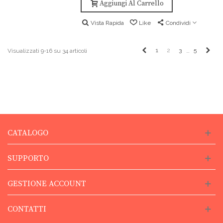
Aggiungi Al Carrello
Vista Rapida
Like
Condividi
Precedente
Pros
1
2
3
5
Visualizzati 9-16 su 34 articoli
…
CATALOGO
SUPPORTO
GESTIONE ACCOUNT
CONTATTI