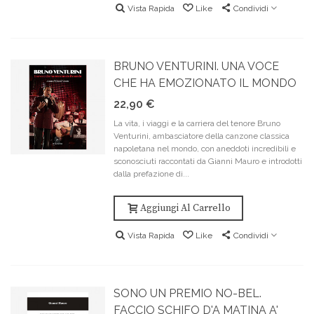
Vista Rapida
Like
Condividi
BRUNO VENTURINI. UNA VOCE
CHE HA EMOZIONATO IL MONDO
22,90 €
La vita, i viaggi e la carriera del tenore Bruno
Venturini, ambasciatore della canzone classica
napoletana nel mondo, con aneddoti incredibili e
sconosciuti raccontati da Gianni Mauro e introdotti
dalla prefazione di...
Aggiungi Al Carrello
Vista Rapida
Like
Condividi
SONO UN PREMIO NO-BEL.
FACCIO SCHIFO D'A MATINA A'