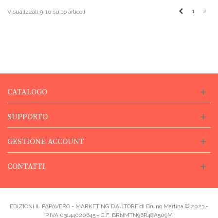
Precedente
1
2
Visualizzati 9-16 su 16 articoli
CATALOGO
SUPPORTO
GESTIONE ACCOUNT
CONTATTI
EDIZIONI IL PAPAVERO - MARKETING D’AUTORE di Bruno Martina © 2023 -
P.IVA 03144020645 - C.F. BRNMTN96R48A509M