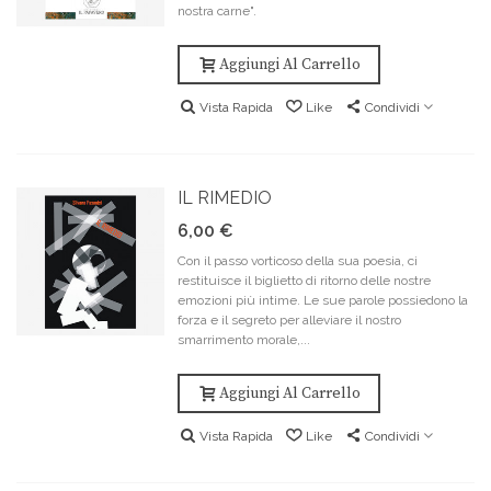
nostra carne".
Aggiungi Al Carrello
Vista Rapida
Like
Condividi
IL RIMEDIO
6,00 €
Con il passo vorticoso della sua poesia, ci
restituisce il biglietto di ritorno delle nostre
emozioni più intime. Le sue parole possiedono la
forza e il segreto per alleviare il nostro
smarrimento morale,...
Aggiungi Al Carrello
Vista Rapida
Like
Condividi