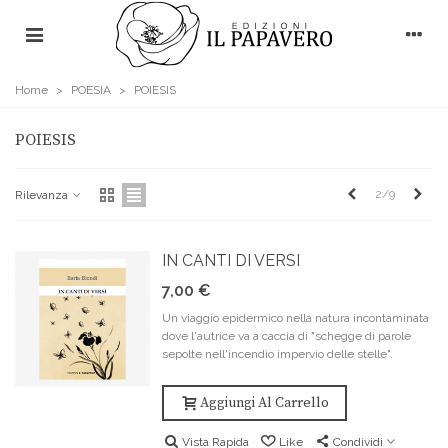
Home
>
POESIA
>
POIESIS
POIESIS
Precedente
Pros
2/9
Rilevanza
IN CANTI DI VERSI
7,00 €
Un viaggio epidermico nella natura incontaminata
dove l'autrice va a caccia di "schegge di parole
sepolte nell'incendio impervio delle stelle".
Aggiungi Al Carrello
Vista Rapida
Like
Condividi