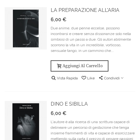
LA PREPARAZIONE ALL'ARIA
6,00 €
Due anime, due penne eccelse, possono
incontrarsi e creare senza dissonanze solo nella
simbiosi di un passo a due. Gli autori abilmente
scorrono la vita in un incredibile, vorticoso,
sensuale tango, in un cammino che...
Aggiungi Al Carrello
Vista Rapida
Like
Condividi
DINO E SIBILLA
6,00 €
L'autore è alla ricerca di una scrittura capace di
delineare un percorso di gestazione che tenga
insieme frammenti di vita e capace di esorcizzare
mettendo sulla carta il prezzo di provare passioni