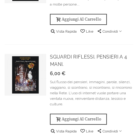
a molte persone...
Aggiungi Al Carrello
Vista Rapida
Like
Condividi
SGUARDI RIFLESSI. PENSIERI A 4
MANI.
6,00 €
Sul flusso dei pensieri, immagini, parole, silenzi,
viaggiano, si scontrano, si incontrano, si rincorrono
nella Rete. L'uso di internet vuole portare una
ventata nuova, reinventare distanza, lessico e
culture.
Aggiungi Al Carrello
Vista Rapida
Like
Condividi