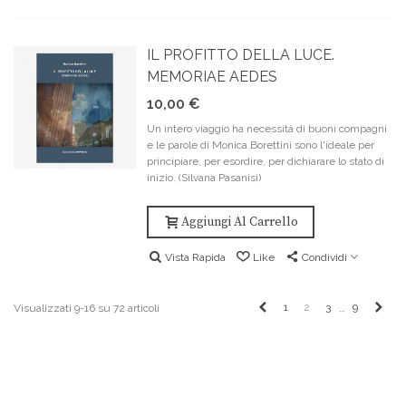
IL PROFITTO DELLA LUCE.
MEMORIAE AEDES
10,00 €
Un intero viaggio ha necessità di buoni compagni
e le parole di Monica Borettini sono l'ideale per
principiare, per esordire, per dichiarare lo stato di
inizio. (Silvana Pasanisi)
Aggiungi Al Carrello
Vista Rapida
Like
Condividi
Precedente
Pros
1
2
3
9
Visualizzati 9-16 su 72 articoli
…