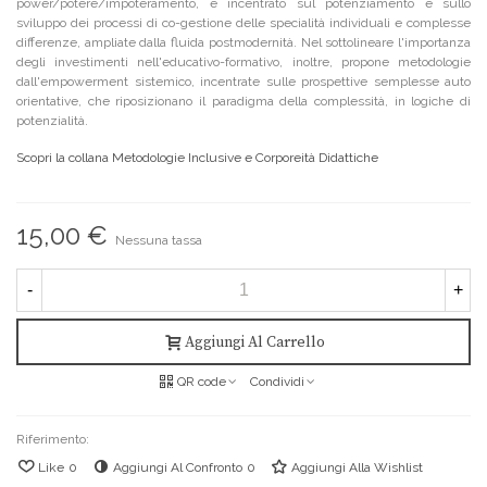
power/potere/impoteramento, è incentrato sul potenziamento e sullo
sviluppo dei processi di co-gestione delle specialità individuali e complesse
differenze, ampliate dalla fluida postmodernità. Nel sottolineare l'importanza
degli investimenti nell'educativo-formativo, inoltre, propone metodologie
dall'empowerment sistemico, incentrate sulle prospettive semplesse auto
orientative, che riposizionano il paradigma della complessità, in logiche di
potenzialità.
Scopri la collana Metodologie Inclusive e Corporeità Didattiche
15,00 €
Nessuna tassa
-
+
Aggiungi Al Carrello
QR code
Condividi
Riferimento:
Like
0
Aggiungi Al Confronto
0
Aggiungi Alla Wishlist