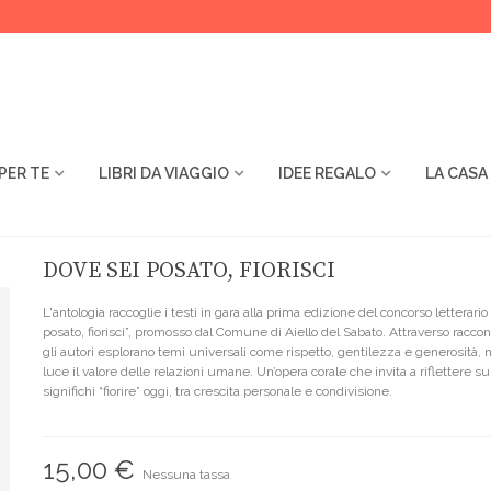
PER TE
LIBRI DA VIAGGIO
IDEE REGALO
LA CASA
DOVE SEI POSATO, FIORISCI
L'antologia raccoglie i testi in gara alla prima edizione del concorso letterario
posato, fiorisci”, promosso dal Comune di Aiello del Sabato. Attraverso raccon
gli autori esplorano temi universali come rispetto, gentilezza e generosità,
luce il valore delle relazioni umane. Un’opera corale che invita a riflettere s
significhi “fiorire” oggi, tra crescita personale e condivisione.
15,00 €
Nessuna tassa