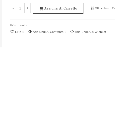
Aggiungi Al Carrello
-
+
QR code
C
Riferimento:
Like
0
Aggiungi Al Confronto
0
Aggiungi Alla Wishlist