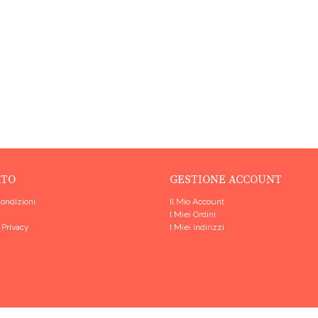
RTO
GESTIONE ACCOUNT
Condizioni
Il Mio Account
I Miei Ordini
 Privacy
I Miei Indirizzi