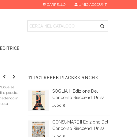
CARRELLO
IL MIO ACCOUNT
 EDITRICE
TI POTREBBE PIACERE ANCHE
 “Dove sei
SOGLIA III Edizione Del
ti e poesie,
Concorso Riaccendi Unisa
 mettendo in
u cosa
15,00 €
CONSUMARE II Edizione Del
Concorso Riaccendi Unisa
15,00 €