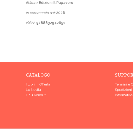
Editore:
Edizioni Il Papavero
In commercio dal:
2026
ISBN:
9788832942651
CATALOGO
SUPPO
I Libri in Offerta
Termini e 
Le Novità
Spedizioni
I Più Venduti
Informativa