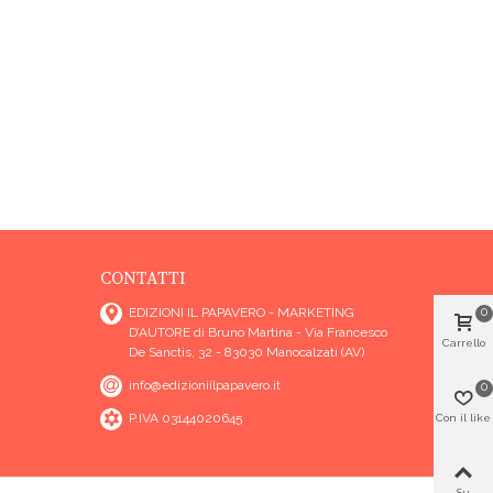
CONTATTI
EDIZIONI IL PAPAVERO - MARKETING
0
D’AUTORE di Bruno Martina - Via Francesco
Carrello
De Sanctis, 32 - 83030 Manocalzati (AV)
info@edizioniilpapavero.it
0
P.IVA 03144020645
Con il like
Su