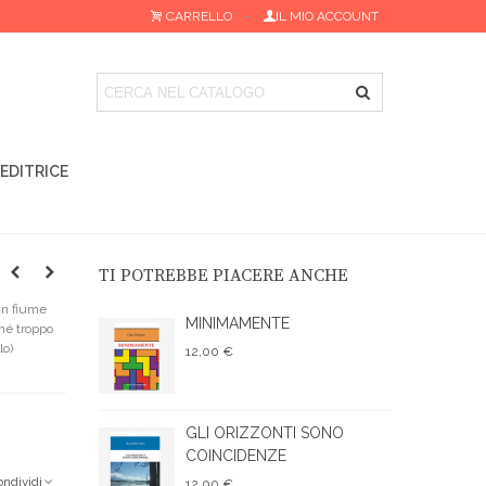
CARRELLO
IL MIO ACCOUNT
 EDITRICE
TI POTREBBE PIACERE ANCHE
un fiume
MINIMAMENTE
 né troppo
lo)
12,00 €
GLI ORIZZONTI SONO
COINCIDENZE
ondividi
12,00 €