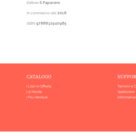
Editore:
Il Papavero
In commercio dal:
2018
ISBN:
9788832940985
CATALOGO
SUPPO
I Libri in Offerta
Termini e 
Le Novità
Spedizioni
I Più Venduti
Informativa