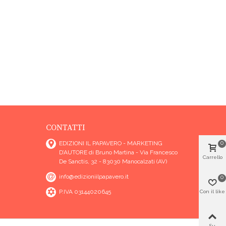
CONTATTI
EDIZIONI IL PAPAVERO - MARKETING
0
D’AUTORE di Bruno Martina - Via Francesco
Carrello
De Sanctis, 32 - 83030 Manocalzati (AV)
info@edizioniilpapavero.it
0
P.IVA 03144020645
Con il like
Su