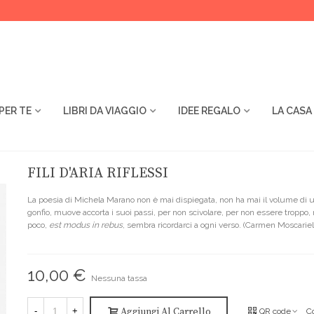
PER TE
LIBRI DA VIAGGIO
IDEE REGALO
LA CASA
FILI D'ARIA RIFLESSI
La poesia di Michela Marano non è mai dispiegata, non ha mai il volume di 
gonfio, muove accorta i suoi passi, per non scivolare, per non essere troppo,
poco,
est modus in rebus
, sembra ricordarci a ogni verso. (Carmen Moscariel
10,00 €
Nessuna tassa
Aggiungi Al Carrello
-
+
QR code
C