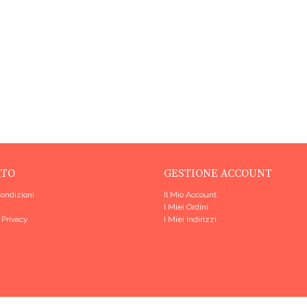
RTO
GESTIONE ACCOUNT
Condizioni
Il Mio Account
I Miei Ordini
 Privacy
I Miei Indirizzi