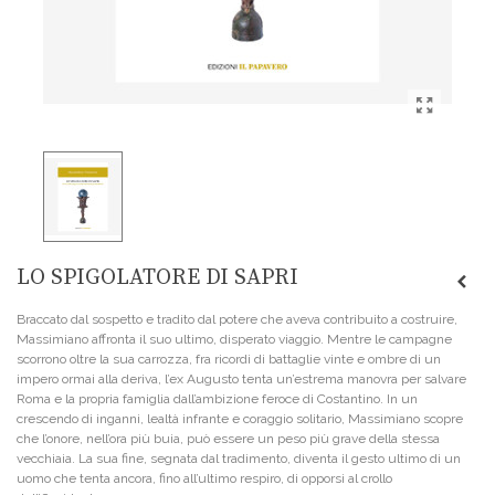
LO SPIGOLATORE DI SAPRI
Braccato dal sospetto e tradito dal potere che aveva contribuito a costruire,
Massimiano affronta il suo ultimo, disperato viaggio. Mentre le campagne
scorrono oltre la sua carrozza, fra ricordi di battaglie vinte e ombre di un
impero ormai alla deriva, l’ex Augusto tenta un’estrema manovra per salvare
Roma e la propria famiglia dall’ambizione feroce di Costantino. In un
crescendo di inganni, lealtà infrante e coraggio solitario, Massimiano scopre
che l’onore, nell’ora più buia, può essere un peso più grave della stessa
vecchiaia. La sua fine, segnata dal tradimento, diventa il gesto ultimo di un
uomo che tenta ancora, fino all’ultimo respiro, di opporsi al crollo